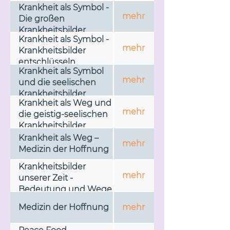
Krankheit als Symbol -
mehr
Die großen
Krankheitsbilder
Krankheit als Symbol -
unserer Zeit
mehr
Krankheitsbilder
entschlüsseln
Krankheit als Symbol
mehr
und die seelischen
Krankheitsbilder
Krankheit als Weg und
mehr
die geistig-seelischen
Krankheitsbilder
Krankheit als Weg –
mehr
Medizin der Hoffnung
Krankheitsbilder
mehr
unserer Zeit -
Bedeutung und Wege
zur Heilung
Medizin der Hoffnung
mehr