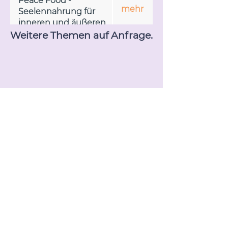
Peace Food -
mehr
Seelennahrung für
inneren und äußeren
Frieden
Weitere Themen auf Anfrage.
Ja, ich möchte den Newsletter erhalten
Mit Anmeldung aktzeptieren Sie unsere
Datenschutzrichtlinien.
Disclaimer