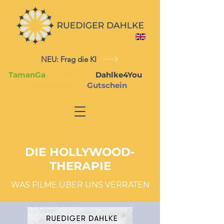
NEU: Frag die KI
TamanGa
Shop
Dahlke4You
Anmeldung
Gutschein
DIE HOLLYWOOD-
THERAPIE
WAS FILME ÜBER
UNS VERRATEN