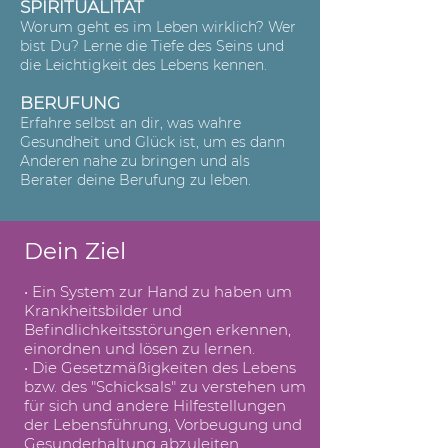
SPIRITUALITÄT
Worum geht es im Leben wirklich? Wer
bist Du? Lerne die Tiefe des Seins und
die Leichtigkeit des Lebens kennen.
BERUFUNG
Erfahre selbst an dir, was wahre
Gesundheit und Glück ist, um es dann
Anderen nahe zu bringen und als
Berater deine Berufung zu leben.
Dein Ziel
• Ein System zur Hand zu haben um
Krankheitsbilder und
Befindlichkeitsstörungen erkennen,
einordnen und lösen zu lernen.
• Die Gesetzmäßigkeiten des Lebens
bzw. des "Schicksals" zu verstehen um
für sich und andere Hilfestellungen
der Lebensführung, Vorbeugung und
Gesunderhaltung abzuleiten.