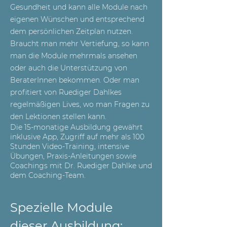
Gesundheit und kann alle Module nach
eigenen Wünschen und entsprechend
dem persönlichen Zeitplan nutzen.
Braucht man mehr Vertiefung, so kann
man die Module mehrmals ansehen
oder auch die Unterstützung von
BeraterInnen bekommen. Oder man
profitiert von Ruediger Dahlkes
regelmäßigen Lives, wo man Fragen zu
den Lektionen stellen kann.
Die 15-monatige Ausbildung gewährt
inklusive App, Zugriff auf mehr als 100
Stunden Video-Training, intensive
Übungen, Praxis-Anleitungen sowie
Coachings mit Dr. Ruediger Dahlke und
dem Coaching-Team.
Spezielle Module
dieser Ausbildung: