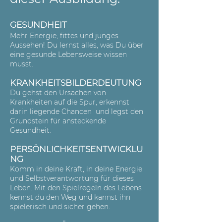
GESUN
DHEIT
Mehr Energie, fittes und junges
Aussehen! Du lernst alles, was Du über
eine gesunde Lebensweise wissen
musst.
KRANKHEITSBILDERDEUTUNG
Du gehst den Ursachen von
Krankheiten auf die Spur, erkennst
darin liegende Chancen und legst den
Grundstein für ansteckende
Gesundheit.
PERSÖNLICHKEITSENTWICKLU
NG
Komm in deine Kraft, in deine Energie
und Selbstverantwortung für dieses
Leben. Mit den Spielregeln des Lebens
kennst du den Weg und kannst ihn
spielerisch und sicher gehen.