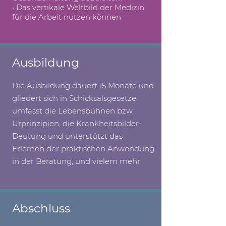
• Das vertikale Weltbild der Medizin
für die Arbeit nutzen können
Ausbildung
Die Ausbildung dauert 15 Monate und
gliedert sich in Schicksalsgesetze,
umfasst die Lebensbühnen bzw.
Urprinzipien, die Krankheitsbilder-
Deutung und unterstützt das
Erlernen der praktischen Anwendung
in der Beratung, und vielem mehr.
Abschluss