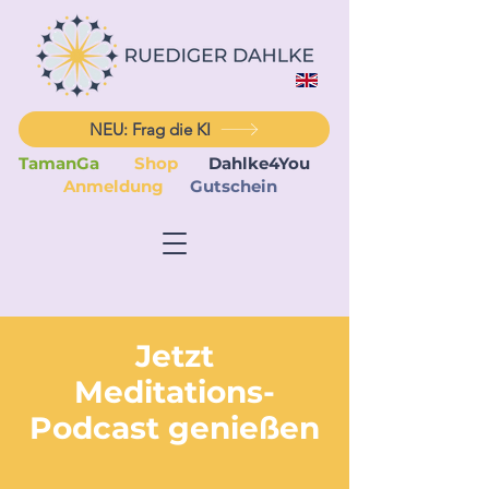
NEU: Frag die KI
TamanGa
Shop
Dahlke4You
Anmeldung
Gutschein
Jetzt
Meditations-
Podcast genießen