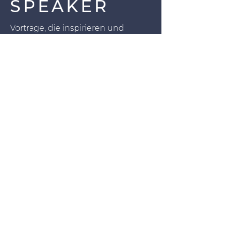
SPEAKER
Vorträge, die inspirieren und
Dich ein Stück weiter bringen
führen zu Einladungen in viele
Länder. Stark, bewusst die heißen
Eisen anpackend wird die
persönliche Entwicklung und
Eigenverantwortung
herausgefordert.
Spiritualität und Medizin
verbindend, thematisieren sie
Lebensfragen spannend,
ergreifend und doch humorvoll.
Immer mit Respekt aber mit dem
deutlichen Hinweis, dass Du der
Kapitän Deines Lebensschiffes bist,
können sie helfen, weiter bringen
und in Untiefen des Lebens