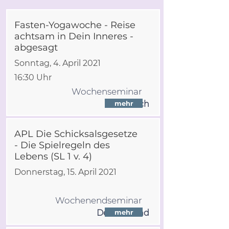
Fasten-Yogawoche - Reise
achtsam in Dein Inneres -
abgesagt
Sonntag, 4. April 2021
16:30 Uhr
Wochenseminar
Österreich
mehr
APL Die Schicksalsgesetze
- Die Spielregeln des
Lebens (SL 1 v. 4)
Donnerstag, 15. April 2021
Wochenendseminar
Deutschland
mehr