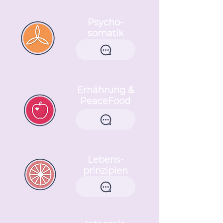
Psycho-
somatik
Ernährung
&
PeaceFood
Lebens-
prinzipien