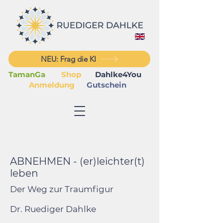
NEU: Frag die KI
TamanGa
Shop
Dahlke4You
Anmeldung
Gutschein
ABNEHMEN - (er)leichter(t)
leben
Der Weg zur Traumfigur
Dr. Ruediger Dahlke