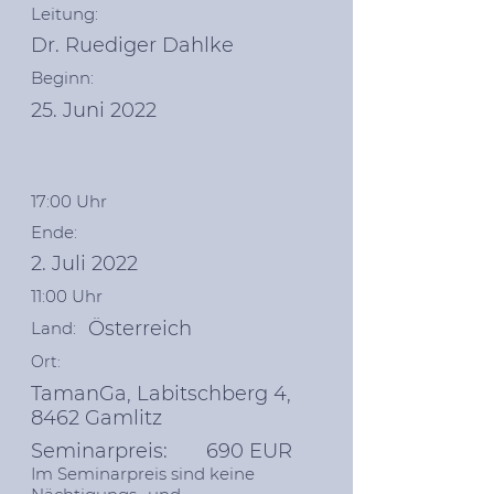
Leitung:
Dr. Ruediger Dahlke
Beginn:
25. Juni 2022
17:00 Uhr
Ende:
2. Juli 2022
11:00 Uhr
Österreich
Land:
Ort:
TamanGa, Labitschberg 4,
8462 Gamlitz
Seminarpreis: 690 EUR
Im Seminarpreis sind keine