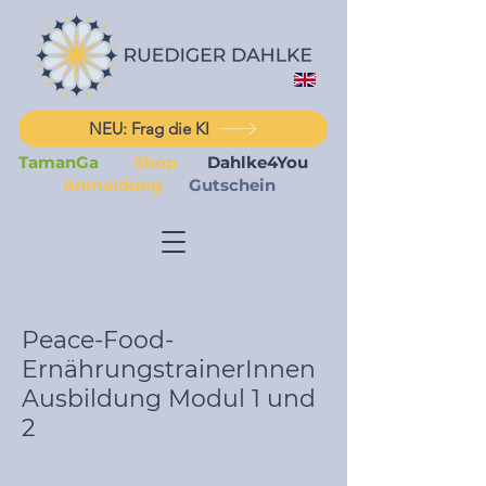
NEU: Frag die KI
TamanGa
Shop
Dahlke4You
Anmeldung
Gutschein
Peace-Food-
ErnährungstrainerInnen
Ausbildung Modul 1 und
2