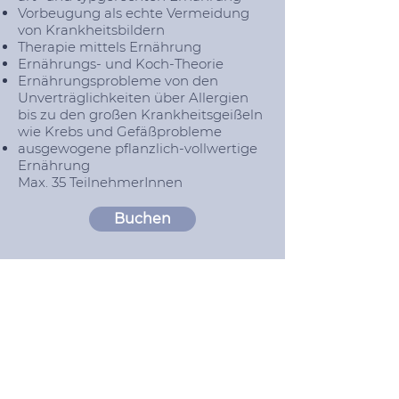
Vorbeugung als echte Vermeidung
von Krankheitsbildern
Therapie mittels Ernährung
Ernährungs- und Koch-Theorie
Ernährungsprobleme von den
Unverträglichkeiten über Allergien
bis zu den großen Krankheitsgeißeln
wie Krebs und Gefäßprobleme
ausgewogene pflanzlich-vollwertige
Ernährung
Max. 35 TeilnehmerInnen
Buchen
Ja, ich möchte den Newsletter erhalten
Mit Anmeldung aktzeptieren Sie unsere
Datenschutzrichtlinien.