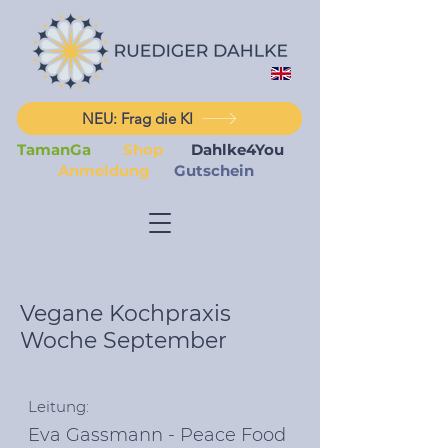
NEU: Frag die KI
TamanGa
Shop
Dahlke4You
Anmeldung
Gutschein
Vegane Kochpraxis
Woche September
Leitung:
Eva Gassmann - Peace Food