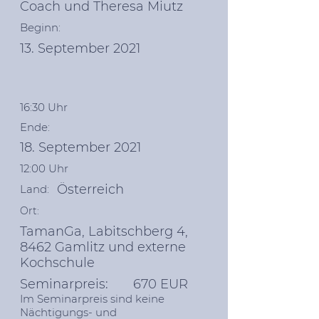
Coach und Theresa Miutz
Beginn:
13. September 2021
16:30 Uhr
Ende:
18. September 2021
12:00 Uhr
Österreich
Land:
Ort:
TamanGa, Labitschberg 4,
8462 Gamlitz und externe
Kochschule
Seminarpreis: 670 EUR
Im Seminarpreis sind keine
Nächtigungs- und