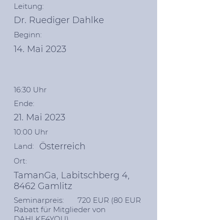
Leitung:
Dr. Ruediger Dahlke
Beginn:
14. Mai 2023
16:30 Uhr
Ende:
21. Mai 2023
10:00 Uhr
Österreich
Land:
Ort:
TamanGa, Labitschberg 4,
8462 Gamlitz
Seminarpreis: 720 EUR (80 EUR
Rabatt für Mitglieder von
DAHLKE4YOU
)