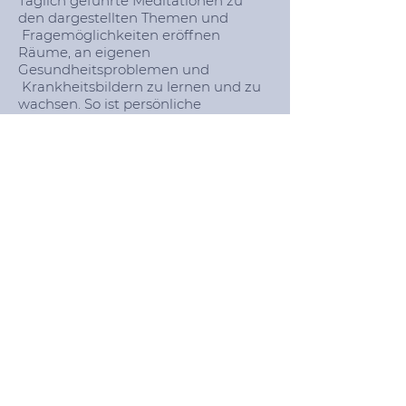
Täglich geführte Meditationen zu
den dargestellten Themen und
Fragemöglichkeiten eröffnen
Räume, an eigenen
Gesundheitsproblemen und
Krankheitsbildern zu lernen und zu
wachsen. So ist persönliche
Gesundung und Heilung eines der
Ziele dieser Grundlagenwoche.
Buchen
Ja, ich möchte den Newsletter erhalten
Mit Anmeldung aktzeptieren Sie unsere
Datenschutzrichtlinien.