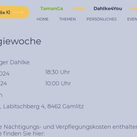
TamanGa
Shop
Dahlke4You
An
ie KI
HOME
THEMEN
PERSÖNLICHES
EVEN
giewoche
iger Dahlke
18:30 Uhr
2024
024
10:00 Uhr
h
 Labitschberg 4, 8462 Gamlitz
ne Nächtigungs- und Verpflegungskosten enthalte
finden Sie hier: