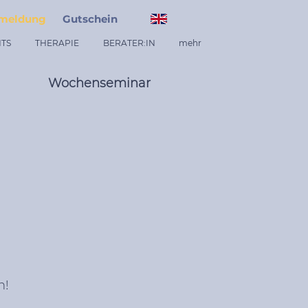
meldung
Gutschein
TS
THERAPIE
BERATER:IN
mehr
Wochenseminar
n!