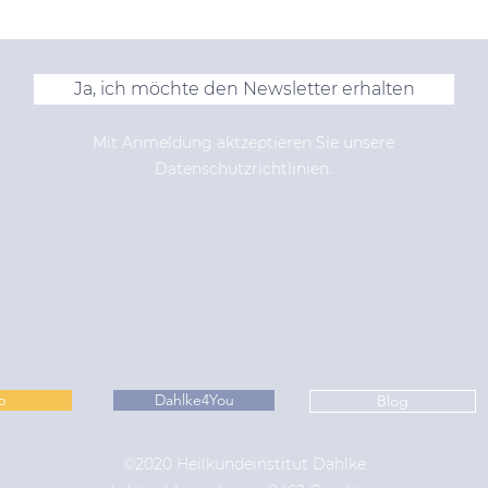
Ja, ich möchte den Newsletter erhalten
Mit Anmeldung aktzeptieren Sie unsere
Datenschutzrichtlinien.
p
Dahlke4You
Blog
©2020 Heilkundeinstitut Dahlke