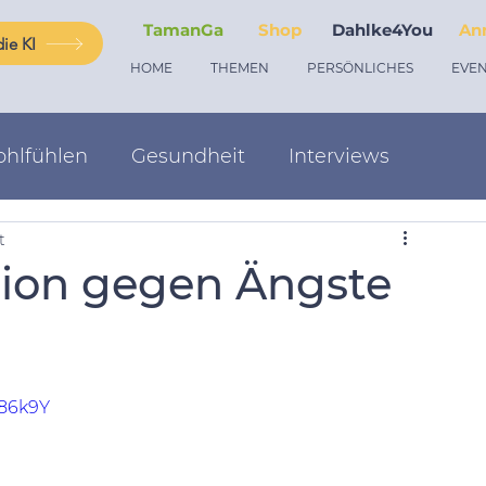
TamanGa
Shop
Dahlke4You
An
ie KI
HOME
THEMEN
PERSÖNLICHES
EVEN
hlfühlen
Gesundheit
Interviews
t
tion gegen Ängste
g86k9Y