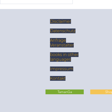
Disclaimer
Datenschutz
Anfrage
Veranstalter
Geführte Meditation bei
books in other
Allergien
languages
Impressum
Kontakt
TamanGa
Sho