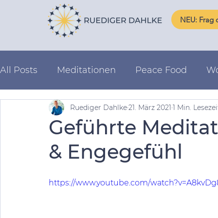
NEU: Frag d
All Posts
Meditationen
Peace Food
Wo
Ruediger Dahlke
21. März 2021
1 Min. Lesezei
Schicksalsgesetze
Geführte Medita
& Engegefühl
https://www.youtube.com/watch?v=A8kvD