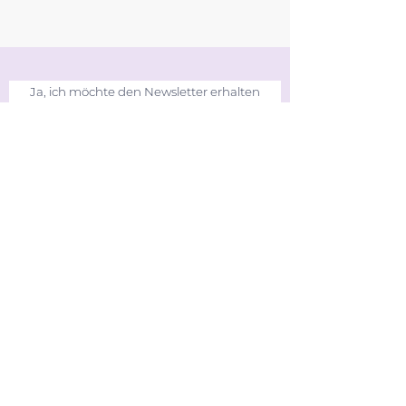
Ja, ich möchte den Newsletter erhalten
Mit Anmeldung aktzeptieren Sie unsere
Datenschutzrichtlinien.
Disclaimer
Datenschutz
Anfrage Veranstalter