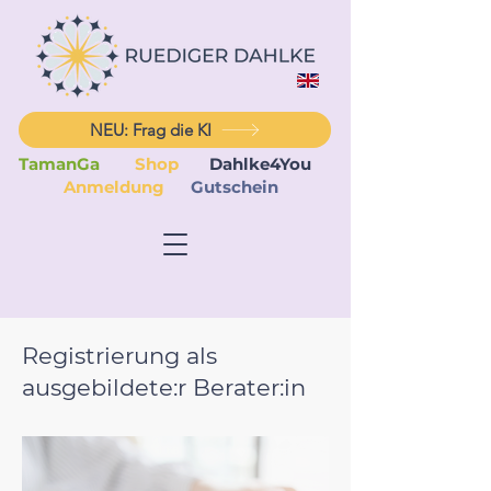
NEU: Frag die KI
TamanGa
Shop
Dahlke4You
Anmeldung
Gutschein
Registrierung als
ausgebildete:r Berater:in