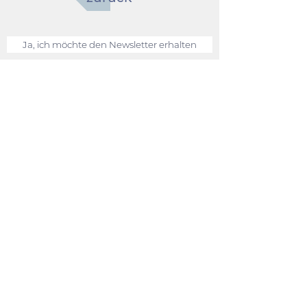
Ja, ich möchte den Newsletter erhalten
Mit Anmeldung aktzeptieren Sie unsere
Datenschutzrichtlinien.
Disclaimer
Datenschutz
Anfrage Veranstalter
books in other languages