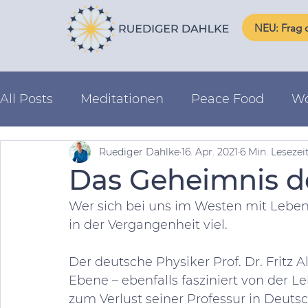
NEU: Frag d
All Posts
Meditationen
Peace Food
Wo
Ruediger Dahlke
16. Apr. 2021
6 Min. Lesezei
Schicksalsgesetze
Das Geheimnis d
Wer sich bei uns im Westen mit Lebens
in der Vergangenheit viel.  
Der deutsche Physiker Prof. Dr. Fritz A
Ebene – ebenfalls fasziniert von der L
zum Verlust seiner Professur in Deutsc