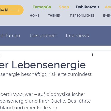
TamanGa
Shop
Dahlke4You
An
ie KI
HOME
THEMEN
PERSÖNLICHES
EVEN
hlfühlen
Gesundheit
Interviews
t
er Lebensenergie
energie beschäftigt, riskierte zumindest 
lbert Popp, war – auf biophysikalischer 
ebensenergie und ihrer Quelle. Das führte 
hland und einer Fülle von 