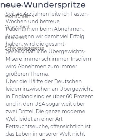
neue Wunderspritze
Peace Food
Seit 45 Arztjahren leite ich Fasten-
Wohlfühlen
Wochen und betreue 
Gesundheit
PatientInnen beim Abnehmen. 
Auch wenn wir damit viel Erfolg 
Interviews
haben, wird die gesamt-
Schicksalsgesetze
gesellschaftliche Übergewichts-
Misere immer schlimmer. Insofern 
wird Abnehmen zum immer 
größeren Thema.
Über die Hälfte der Deutschen 
leiden inzwischen an Übergewicht, 
in England sind es über 60 Prozent 
und in den USA sogar weit über 
zwei Drittel. Die ganze moderne 
Welt leidet an einer Art 
Fettsuchtseuche, offensichtlich ist 
das Leben in unserer Welt nicht 