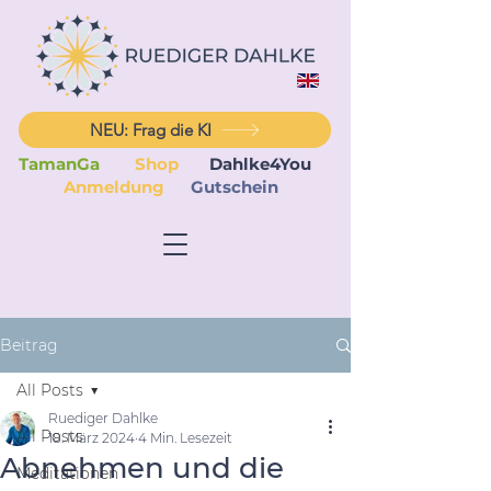
NEU: Frag die KI
TamanGa
Shop
Dahlke4You
Anmeldung
Gutschein
Beitrag
All Posts
Ruediger Dahlke
All Posts
18. März 2024
4 Min. Lesezeit
Abnehmen und die
Meditationen