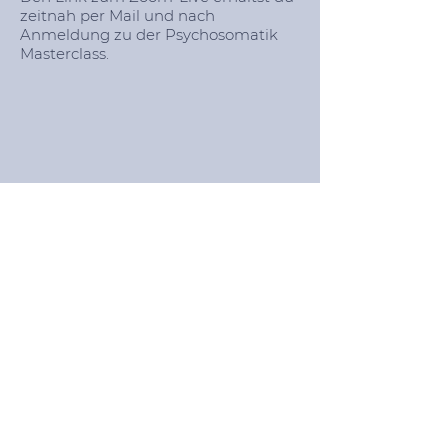
zeitnah per Mail und nach
Anmeldung zu der Psychosomatik
Masterclass.
Ja, ich möchte den Newsletter erhalten
Mit Anmeldung aktzeptieren Sie unsere
Datenschutzrichtlinien.