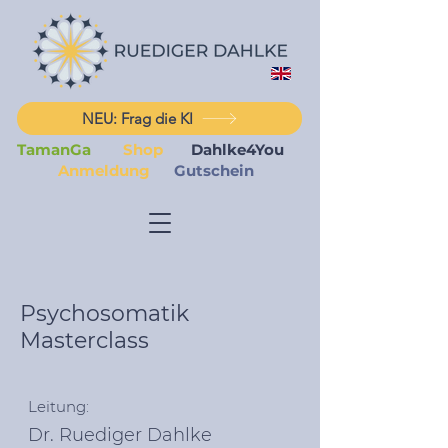
NEU: Frag die KI
TamanGa
Shop
Dahlke4You
Anmeldung
Gutschein
Psychosomatik
Masterclass
Leitung:
Dr. Ruediger Dahlke