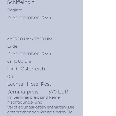
Schiffelholz
Beginn:
15 September 2024
ab 16:00 Uhr / 18:00 Uhr
Ende:
21 September 2024
ca. 10:00 Uhr
Österreich
Land:
Ort:
Lechtal, Hotel Post
Seminarpreis: 570 EUR
Im Seminarpreis sind keine
Nächtigungs- und
Verpflegungskosten enthalten! Die
entsprechenden Preise finden Sie