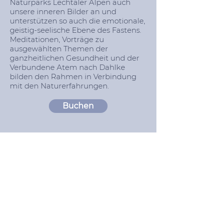
Naturparks Lechtaler Alpen auch
unsere inneren Bilder an und
unterstützen so auch die emotionale,
geistig-seelische Ebene des Fastens.
Meditationen, Vorträge zu
ausgewählten Themen der
ganzheitlichen Gesundheit und der
Verbundene Atem nach Dahlke
bilden den Rahmen in Verbindung
mit den Naturerfahrungen.
Buchen
Ja, ich möchte den Newsletter erhalten
Mit Anmeldung aktzeptieren Sie unsere
Datenschutzrichtlinien.