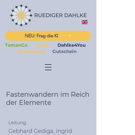
NEU: Frag die KI
TamanGa
Shop
Dahlke4You
Anmeldung
Gutschein
Fastenwandern im Reich
der Elemente
Leitung:
Gebhard Gediga, Ingrid