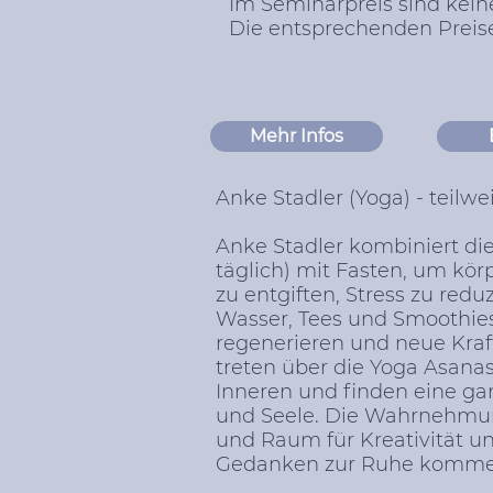
Im Seminarpreis sind kei
Die entsprechenden Preise 
Mehr Infos
Anke Stadler (Yoga) - teilw
Anke Stadler kombiniert di
täglich) mit Fasten, um körp
zu entgiften, Stress zu red
Wasser, Tees und Smoothies
regenerieren und neue Kraf
treten über die Yoga Asana
Inneren und finden eine gan
und Seele. Die Wahrnehmun
und Raum für Kreativität u
Gedanken zur Ruhe kommen 