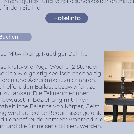
ne Nächtigungs- und Verpflegungskosten enthalte
finden Sie hier:
Hotelinfo
Buchen
eise Mitwirkung: Ruediger Dahlke
ese kraftvolle Yoga-Woche (2 Stunden
erlich wie geistig-seelisch nachhaltig
uzieren und Achtsamkeit zu erfahren.
 helfen, den Ballast abzuwerfen, zu
t zu tanken. Die TeilnehmerInnen
s bewusst in Beziehung mit ihrem
zheitliche Balance von Körper, Geist
g wird auf echte Bedürfnisse gelenkt
nd Lebensfreude entsteht während die
und die Sinne sensibilisiert werden.