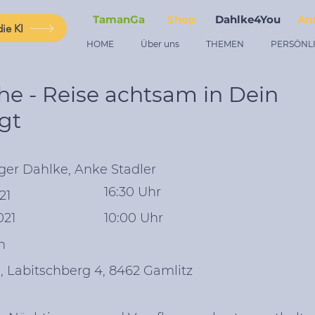
TamanGa
Shop
Dahlke4You
An
ie KI
HOME
Über uns
THEMEN
PERSÖNL
e - Reise achtsam in Dein
gt
ger Dahlke, Anke Stadler
16:30 Uhr
21
021
10:00 Uhr
h
 Labitschberg 4, 8462 Gamlitz