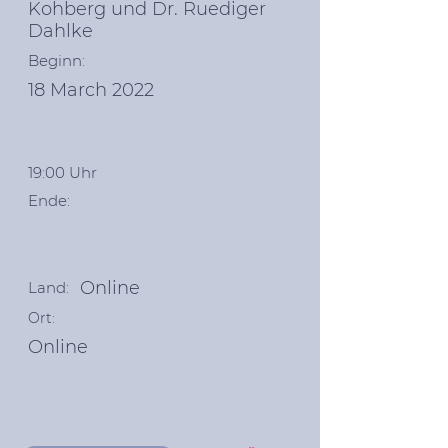
Kohberg und Dr. Ruediger
Dahlke
Beginn:
18 March 2022
19:00 Uhr
Ende:
Online
Land:
Ort:
Online