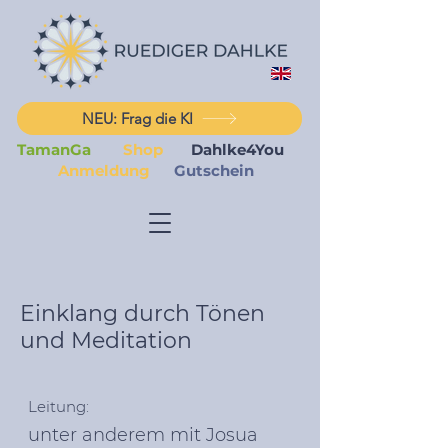
NEU: Frag die KI
TamanGa
Shop
Dahlke4You
Anmeldung
Gutschein
Einklang durch Tönen
und Meditation
Leitung:
unter anderem mit Josua