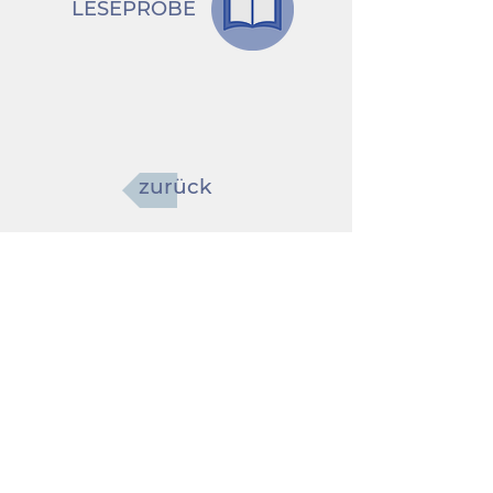
LESEPROBE
zurück
Ja, ich möchte den Newsletter erhalten
Mit Anmeldung aktzeptieren Sie unsere
Datenschutzrichtlinien.