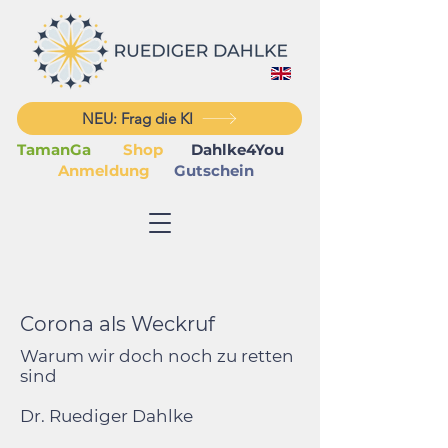
NEU: Frag die KI
TamanGa
Shop
Dahlke4You
Anmeldung
Gutschein
Corona als Weckruf
Warum wir doch noch zu retten
sind
Dr. Ruediger Dahlke