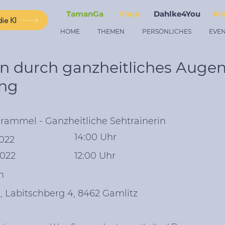
TamanGa
Shop
Dahlke4You
An
ie KI
HOME
THEMEN
PERSÖNLICHES
EVEN
en durch ganzheitliches Augen
ing
hrammel - Ganzheitliche Sehtrainerin
14:00 Uhr
2022
2022
12:00 Uhr
h
 Labitschberg 4, 8462 Gamlitz