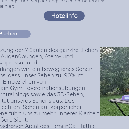
htigungs- und Verpflegungskosten enthalten! Die
e hier:
Hotelinfo
Buchen
zung der 7 Säulen des ganzheitlichen
en Augenübungen, Atem- und
kupressur und
angen wir ein bewegliches Sehen,
ns, dass unser Sehen zu 90% im
ch Einbeziehen von
rain Gym, Koordinationsübungen,
irntrainings sowie das 3D-Sehen,
lität unseres Sehens aus. Das
echten Sehen auf körperlicher,
ene führt uns zu mehr innerer Klarheit
ßere Sicht.
schönen Areal des TamanGa, Hatha