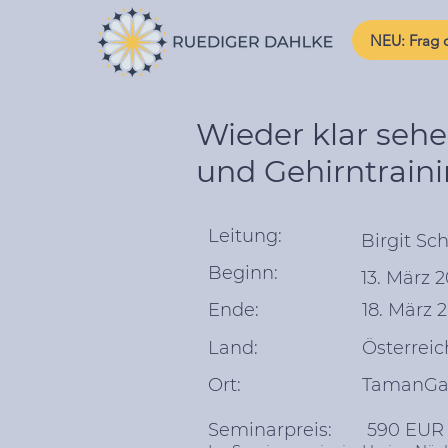
NEU: Frag d
Wieder klar seh
und Gehirntrain
Leitung:
Birgit Sc
Beginn:
13. März 
Ende:
18. März 
Land:
Österreic
Ort:
TamanGa,
Seminarpreis: 590 EUR