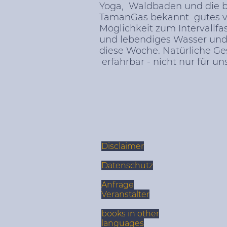
Yoga, Waldbaden und die be
TamanGas bekannt gutes v
Möglichkeit zum Intervallf
und lebendiges Wasser und
diese Woche. Natürliche G
erfahrbar - nicht nur für u
Disclaimer
Datenschutz
Anfrage
Veranstalter
books in other
languages