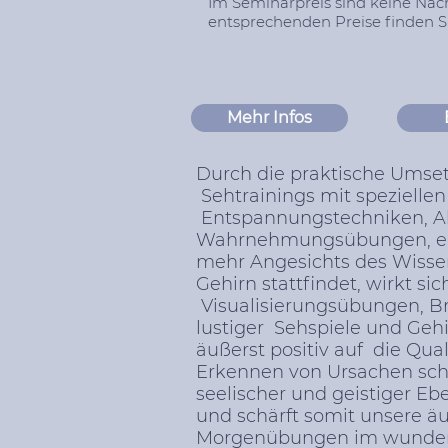
Im Seminarpreis sind keine Näc
entsprechenden Preise finden Si
Mehr Infos
Durch die praktische Umset
Sehtrainings mit speziell
Entspannungstechniken, A
Wahrnehmungsübungen, erl
mehr Angesichts des Wisse
Gehirn stattfindet, wirkt si
Visualisierungsübungen, B
lustiger Sehspiele und Geh
äußerst positiv auf die Qua
Erkennen von Ursachen schl
seelischer und geistiger Eb
und schärft somit unsere äu
Morgenübungen im wunder